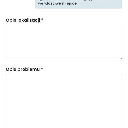
we własciwe miejsce
Woda
i kanalizacja
Porządek
(numer telefonu
Opis lokalizacji *
i bezpieczeństwo
994)
Instytucje
Oświata
Kultury i Sportu
Opis problemu *
Pomoc
Policja
społeczna