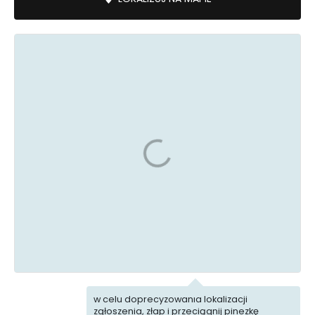
Zieleń
Komunikacja
Uszkodzona
Śmieci
infrastruktura
Mała
Ekointerwencja
architektura
w celu doprecyzowania lokalizacji
zgłoszenia, złap i przeciągnij pinezkę