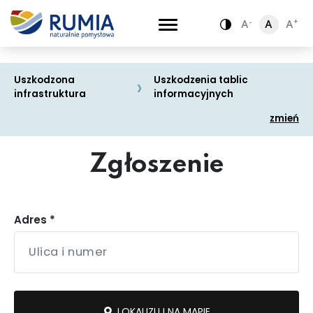
-
-
+
+
A
A
A
A
A
A
Zamiana kontra
Zamiana kontra
Uszkodzona
Uszkodzenia tablic
infrastruktura
informacyjnych
zmień
Zgłoszenie
Drogi, chodniki
Adres *
Dewastacje -
i ścieżki
graffiti
rowerowe
LOKALIZUJ NA MAPIE