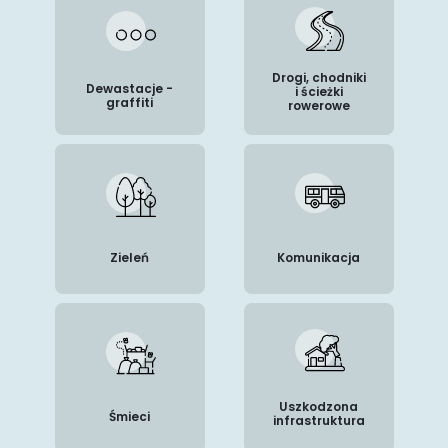
Drogi, chodniki
Dewastacje -
i ścieżki
graffiti
rowerowe
Zieleń
Komunikacja
Uszkodzona
Śmieci
infrastruktura