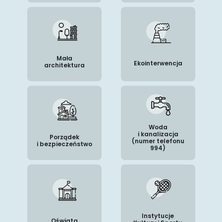
Mała
Ekointerwencja
architektura
Woda
i kanalizacja
Porządek
(numer telefonu
i bezpieczeństwo
994)
Instytucje
Oświata