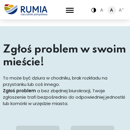
-
-
+
+
A
A
A
A
A
A
Zamiana kontra
Zamiana kontra
Zgłoszenie -
Zgłoś problem w swoim
mieście!
To może być dziura w chodniku, brak rozkładu na
przystanku lub coś innego.
Zgłoś problem
a bez zbędnej biurokracji, Twoje
zgłoszenie trafi bezpośrednio do odpowiedniej jednostki
lub komórki w urzędzie miasta.