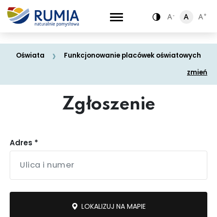
-
-
+
+
A
A
A
A
A
A
Zamiana kontra
Zamiana kontra
Oświata
Funkcjonowanie placówek oświatowych
zmień
Zgłoszenie
Drogi, chodniki
Adres *
Dewastacje -
i ścieżki
graffiti
rowerowe
LOKALIZUJ NA MAPIE