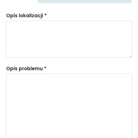
Woda
i kanalizacja
Porządek
(numer telefonu
Opis lokalizacji *
i bezpieczeństwo
994)
Instytucje
Oświata
Kultury i Sportu
Opis problemu *
Pomoc
Policja
społeczna