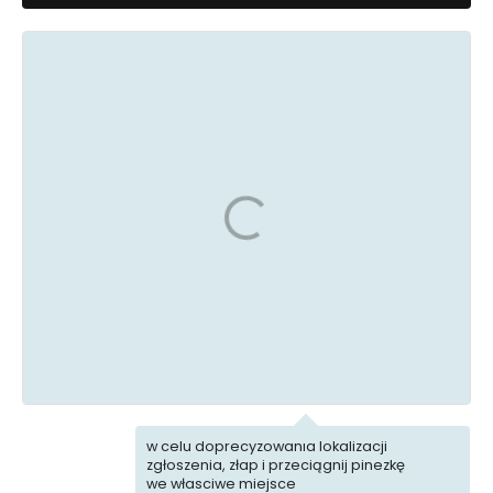
Zieleń
Komunikacja
Uszkodzona
Śmieci
infrastruktura
Mała
Ekointerwencja
architektura
w celu doprecyzowania lokalizacji
zgłoszenia, złap i przeciągnij pinezkę
we własciwe miejsce