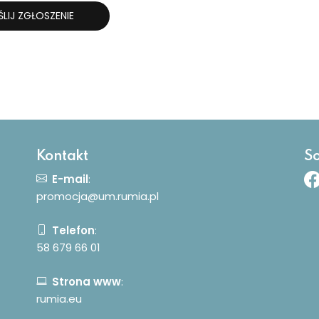
LIJ ZGŁOSZENIE
Kontakt
So
E-mail
:
promocja@um.rumia.pl
Telefon
:
58 679 66 01
Strona www
:
rumia.eu