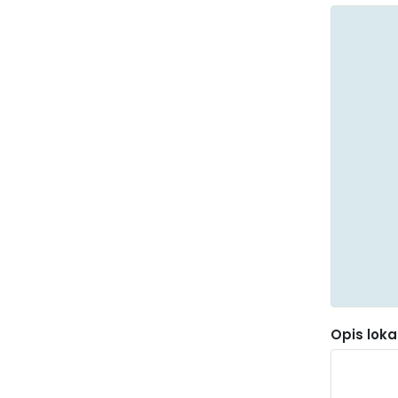
Śmieci
Porządek
i bezpieczeństwo
Opis lokal