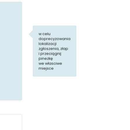
Ekointerwencja
w celu
doprecyzowania
lokalizacji
zgłoszenia, złap
i przeciągnij
pinezkę
we własciwe
miejsce
Instytucje
Kultury i Sportu