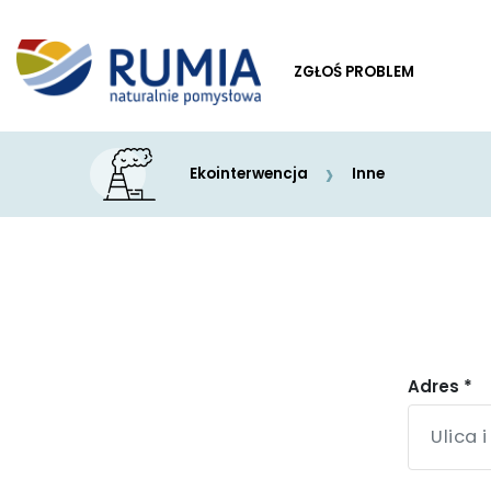
ZGŁOŚ PROBLEM
ZGŁOŚ PROBLEM
Ekointerwencja
Inne
Adres *
Dewastacje -
graffiti