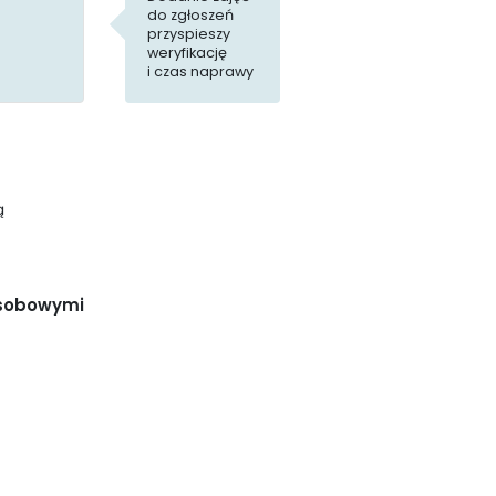
do zgłoszeń
przyspieszy
weryfikację
i czas naprawy
ą
osobowymi