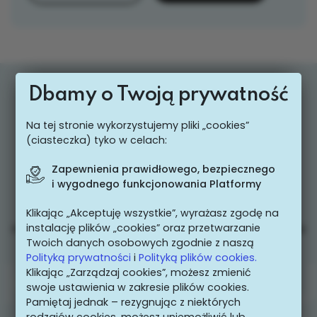
Dbamy o Twoją prywatność
Miej wpływ na miejsce,
Na tej stronie wykorzystujemy pliki „cookies”
(ciasteczka) tyko w celach:
w którym mieszkasz
Zapewnienia prawidłowego, bezpiecznego
i wygodnego funkcjonowania Platformy
Konsultacje społeczne służą włączeniu
Klikając „Akceptuję wszystkie”, wyrażasz zgodę na
instalację plików „cookies” oraz przetwarzanie
mieszkańców w procesy decyzyjne w ważnych dla
Twoich danych osobowych zgodnie z naszą
miasta sprawach.
Polityką prywatności
i
Polityką plików cookies.
Klikając „Zarządzaj cookies”, możesz zmienić
swoje ustawienia w zakresie plików cookies.
Pamiętaj jednak – rezygnując z niektórych